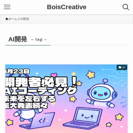
BoisCreative
ホーム
AI開発
AI開発
– tag –
AI