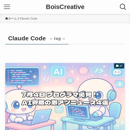
BoisCreative
ホーム
Claude Code
Claude Code
– tag –
AI