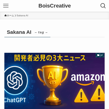
BoisCreative
ホーム
Sakana AI
Sakana AI
– tag –
AI