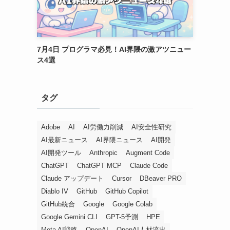
7月4日 プログラマ必見！AI界隈の激アツニュー
ス4選
タグ
Adobe
AI
AI労働力削減
AI安全性研究
AI最新ニュース
AI界隈ニュース
AI開発
AI開発ツール
Anthropic
Augment Code
ChatGPT
ChatGPT MCP
Claude Code
Claude アップデート
Cursor
DBeaver PRO
Diablo IV
GitHub
GitHub Copilot
GitHub統合
Google
Google Colab
Google Gemini CLI
GPT-5予測
HPE
Meta AI戦略
OpenAI
OpenAI人材流出