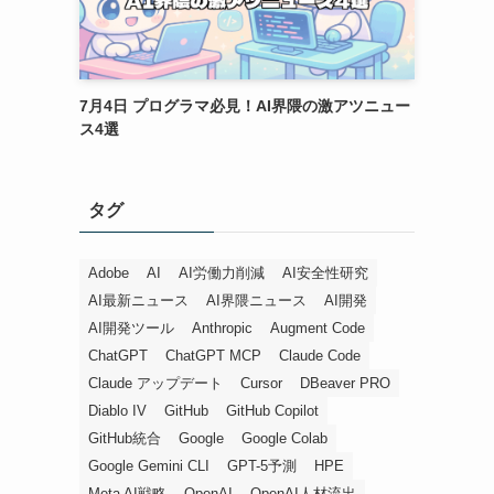
7月4日 プログラマ必見！AI界隈の激アツニュー
ス4選
タグ
Adobe
AI
AI労働力削減
AI安全性研究
AI最新ニュース
AI界隈ニュース
AI開発
AI開発ツール
Anthropic
Augment Code
ChatGPT
ChatGPT MCP
Claude Code
Claude アップデート
Cursor
DBeaver PRO
Diablo IV
GitHub
GitHub Copilot
GitHub統合
Google
Google Colab
Google Gemini CLI
GPT-5予測
HPE
Meta AI戦略
OpenAI
OpenAI人材流出