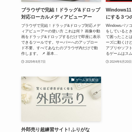
ブラウザで完結！ドラッグ&ドロップ
Window
対応ローカルメディアビューアー
にする３つ
ブラウザで完結！ドラッグ&ドロップ対応メデ
Windows
ィアビューアーの使い方 これは何？ 画像や動
をしていると
画をドラッグ&ドロップするだけで即座に表示
て困ったことは
できるツールです。サーバーへのアップロー
ーズに動くけ
ド不要、すべてあなたのブラウザ内だけで動
アプリやソフト
作します。 📌 基本...
るゲームはスム
2025年8月7日
2024年6月20日
ゲーム実況配信
外郎売り超練習サイト! ふりがな