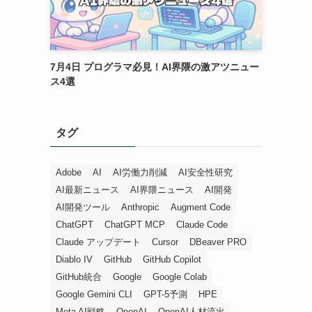
7月4日 プログラマ必見！AI界隈の激アツニュー
ス4選
タグ
Adobe
AI
AI労働力削減
AI安全性研究
AI最新ニュース
AI界隈ニュース
AI開発
AI開発ツール
Anthropic
Augment Code
ChatGPT
ChatGPT MCP
Claude Code
Claude アップデート
Cursor
DBeaver PRO
Diablo IV
GitHub
GitHub Copilot
GitHub統合
Google
Google Colab
Google Gemini CLI
GPT-5予測
HPE
Meta AI戦略
OpenAI
OpenAI人材流出