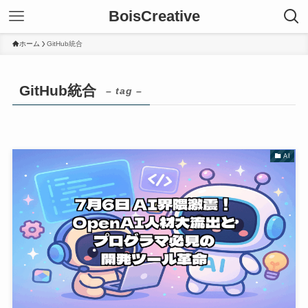
BoisCreative
ホーム
GitHub統合
GitHub統合
– tag –
AI