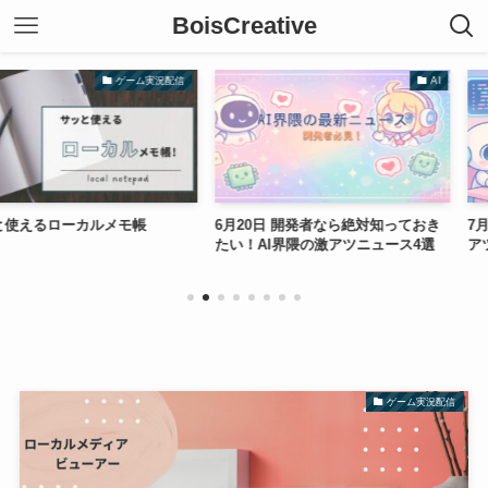
BoisCreative
ゲーム実況配信
AI
カルメモ帳
6月20日 開発者なら絶対知っておき
7月4日 プログ
たい！AI界隈の激アツニュース4選
アツニュース4
ゲーム実況配信