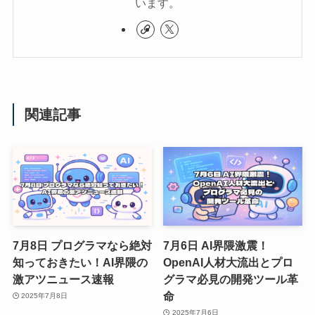
います。
関連記事
7月8日 プログラマなら絶対
7月6日 AI界隈激震！
知っておきたい！AI界隈の
OpenAI人材大流出とプロ
激アツニュース速報
グラマ必見の開発ツール革
命
2025年7月8日
2025年7月6日