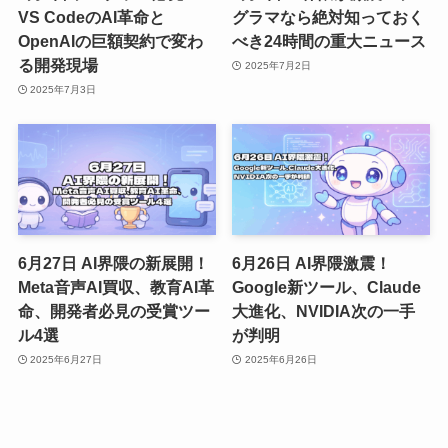
VS CodeのAI革命と
グラマなら絶対知っておく
OpenAIの巨額契約で変わ
べき24時間の重大ニュース
る開発現場
2025年7月2日
2025年7月3日
6月27日 AI界隈の新展開！
6月26日 AI界隈激震！
Meta音声AI買収、教育AI革
Google新ツール、Claude
命、開発者必見の受賞ツー
大進化、NVIDIA次の一手
ル4選
が判明
2025年6月27日
2025年6月26日