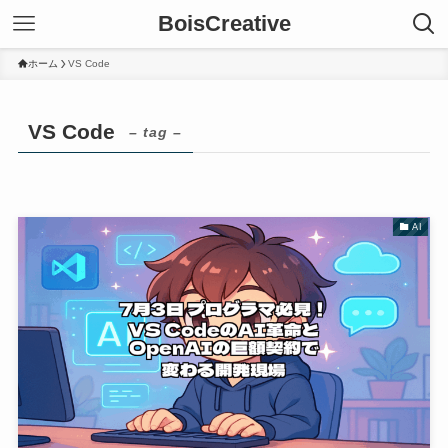
BoisCreative
ホーム
VS Code
VS Code
– tag –
AI