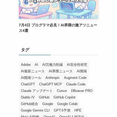
7月4日 プログラマ必見！AI界隈の激アツニュー
ス4選
タグ
Adobe
AI
AI労働力削減
AI安全性研究
AI最新ニュース
AI界隈ニュース
AI開発
AI開発ツール
Anthropic
Augment Code
ChatGPT
ChatGPT MCP
Claude Code
Claude アップデート
Cursor
DBeaver PRO
Diablo IV
GitHub
GitHub Copilot
GitHub統合
Google
Google Colab
Google Gemini CLI
GPT-5予測
HPE
Meta AI戦略
OpenAI
OpenAI人材流出