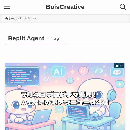
BoisCreative
ホーム
Replit Agent
Replit Agent
– tag –
AI