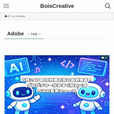
BoisCreative
ホーム
Adobe
Adobe
– tag –
AI