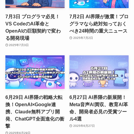
7月3日 プログラマ必見！
7月2日 AI界隈が激震！プロ
VS CodeのAI革命と
グラマなら絶対知っておく
OpenAIの巨額契約で変わ
べき24時間の重大ニュース
る開発現場
2025年7月2日
2025年7月3日
6月29日 AI界隈の戦略大転
6月27日 AI界隈の新展開！
換！OpenAI×Google連
Meta音声AI買収、教育AI革
携、Claude無料アプリ開
命、開発者必見の受賞ツー
発、ChatGPT全面進化の衝
ル4選
撃
2025年6月27日
2025年6月29日