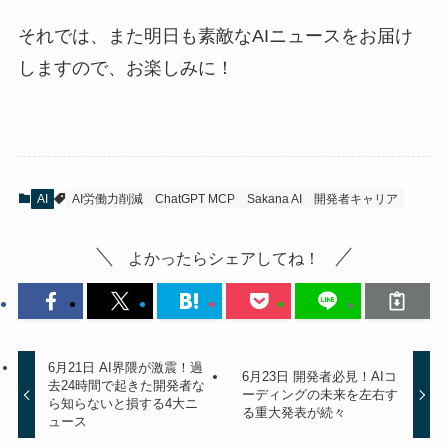
それでは、また明日も素敵なAIニュースをお届け
しますので、お楽しみに！
AI
AI労働力削減
ChatGPT MCP
Sakana AI
開発者キャリア
よかったらシェアしてね！
6月21日 AI界隈が激震！過
6月23日 開発者必見！AIコ
去24時間で起きた開発者な
ーディングの未来を左右す
ら知らないと損する4大ニ
る重大発表が続々
ュース