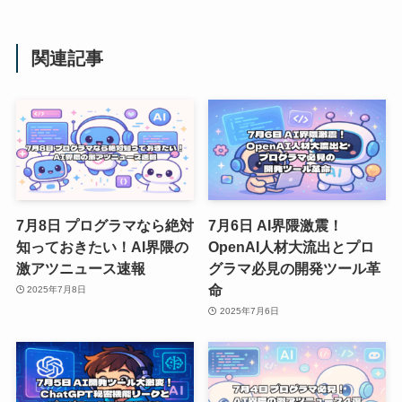
関連記事
7月8日 プログラマなら絶対
7月6日 AI界隈激震！
知っておきたい！AI界隈の
OpenAI人材大流出とプロ
激アツニュース速報
グラマ必見の開発ツール革
命
2025年7月8日
2025年7月6日